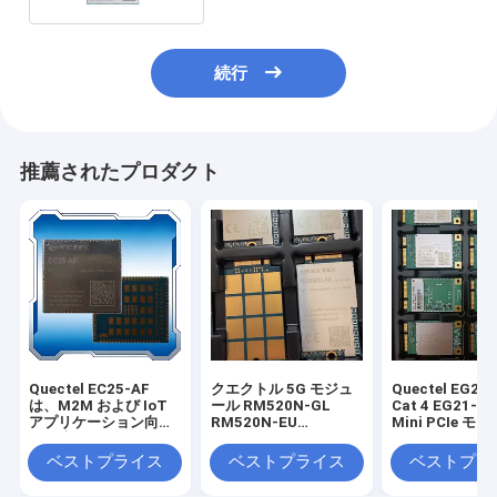
続行
推薦されたプロダクト
Quectel EC25-AF
クエクトル 5G モジュ
Quectel EG25-
は、M2M および IoT
ール RM520N-GL
Cat 4 EG21-G 
アプリケーション向け
RM520N-EU
Mini PCIe モ
に最適化された LTE
RM530N-GL
EG25-GGC EG
Cat 4 モジュールで、
RM510Q-GL
GGB M2M およ
ベストプライス
ベストプライス
ベストプラ
最大 150 Mbps のダウ
RM255C-GL
アプリケーショ
ンリンクと 50 Mbps
RM500U-EA
クセサリ付き