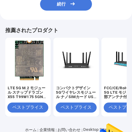
続行
推薦されたプロダクト
LTE 5G M.2 モジュー
コンパクトデザイン
FCC/CE/RoHS
ル スナップドラゴン
5Gワイヤレスモジュー
5G LTE モジュ
X55 T99W175 5GNR
ル ナノSIMカード USB
部アンテナ付き
サブ 6G MmWave
2.0/UARTインターフ
クトサイズ
ェース
ベストプライス
ベストプライス
ベストプラ
Desktop Site
ホーム
企業情報
お問い合わせ