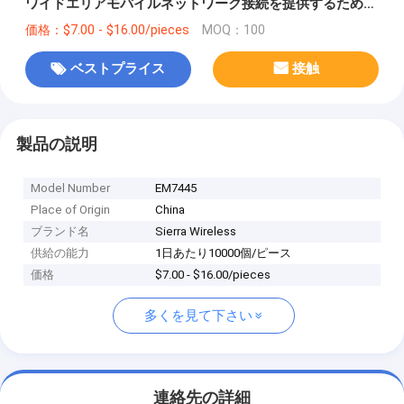
ワイドエリアモバイルネットワーク接続を提供するために
設計された,M.2形式の高速4G LTE-Advanced Pro Cat.6
価格：$7.00 - $16.00/pieces
MOQ：100
無線通信モジュールです.
ベストプライス
接触
製品の説明
Model Number
EM7445
Place of Origin
China
ブランド名
Sierra Wireless
供給の能力
1日あたり10000個/ピース
価格
$7.00 - $16.00/pieces
多くを見て下さい
連絡先の詳細