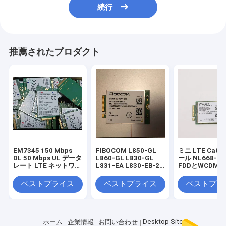
続行
推薦されたプロダクト
EM7345 150 Mbps
FIBOCOM L850-GL
ミニ LTE Cat 
DL 50 Mbps UL データ
L860-GL L830-GL
ール NL668-AM
レート LTE ネットワー
L831-EA L830-EB-20
FDDとWCDM
クタイプ シエラワイヤ
NL952-NA L830-EB
波数
レス セルラーデバイス
ベストプライス
ベストプライス
ベストプラ
安定したワイヤレス接
続を提供
Desktop Site
ホーム
企業情報
お問い合わせ